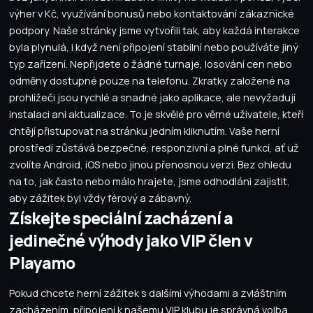
výher v Kč, využívání bonusů nebo kontaktování zákaznické
podpory. Naše stránky jsme vytvořili tak, aby každá interakce
byla plynulá, i když není připojení stabilní nebo používáte jiný
typ zařízení. Nepřijdete o žádné turnaje, losování cen nebo
odměny dostupné pouze na telefonu. Zkratky založené na
prohlížeči jsou rychlé a snadné jako aplikace, ale nevyžadují
instalaci ani aktualizace. To je skvělé pro věrné uživatele, kteří
chtějí přistupovat na stránku jedním kliknutím. Vaše herní
prostředí zůstává bezpečné, responzivní a plné funkcí, ať už
zvolíte Android, iOS nebo jinou přenosnou verzi. Bez ohledu
na to, jak často nebo málo hrajete, jsme odhodláni zajistit,
aby zážitek byl vždy férový a zábavný.
Získejte speciální zacházení a
jedinečné výhody jako VIP člen v
Playamo
Pokud chcete herní zážitek s dalšími výhodami a zvláštním
zacházením, připojení k našemu VIP klubu je správná volba.