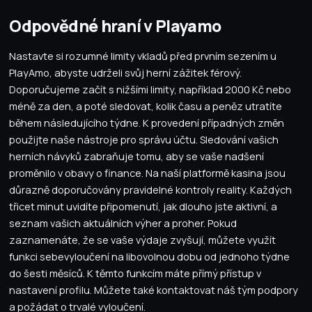
Odpovědné hraní v Playamo
Nastavte si rozumné limity vkladů před prvním sezením u
PlayAmo, abyste udrželi svůj herní zážitek férový.
Doporučujeme začít s nižšími limity, například 2000 Kč nebo
méně za den, a poté sledovat, kolik času a peněz utratíte
během následujícího týdne. K provedení případných změn
použijte naše nástroje pro správu účtu. Sledování vašich
herních návyků zabraňuje tomu, aby se vaše nadšení
proměnilo v obavy o finance. Na naší platformě kasina jsou
důrazně doporučovány pravidelné kontroly reality. Každých
třicet minut uvidíte připomenutí, jak dlouho jste aktivní, a
seznam vašich aktuálních výher a proher. Pokud
zaznamenáte, že se vaše výdaje zvyšují, můžete využít
funkci sebevyloučení na libovolnou dobu od jednoho týdne
do šesti měsíců. K těmto funkcím máte přímý přístup v
nastavení profilu. Můžete také kontaktovat náš tým podpory
a požádat o trvalé vyloučení.