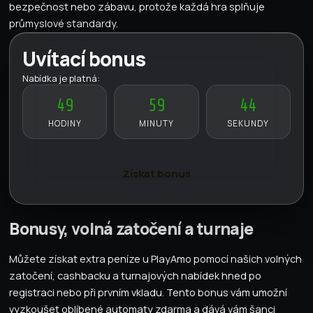
bezpečnost nebo zábavu, protože každá hra splňuje
průmyslové standardy.
Uvítací bonus
Nabídka je platná:
49
59
42
HODINY
MINUTY
SEKUNDY
Získat bonus
Bonusy, volná zatočení a turnaje
Můžete získat extra peníze u PlayAmo pomocí našich volných
zatočení, cashbacku a turnajových nabídek hned po
registraci nebo při prvním vkladu. Tento bonus vám umožní
vyzkoušet oblíbené automaty zdarma a dává vám šanci