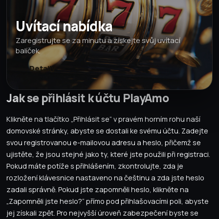
Uvítací nabídka
Zaregistrujte se za minutu a získejte svůj uvítací
balíček.
Detaily
Jak se přihlásit k účtu PlayAmo
Klikněte na tlačítko „Přihlásit se“ v pravém horním rohu naší
domovské stránky, abyste se dostali ke svému účtu. Zadejte
svou registrovanou e-mailovou adresu a heslo, přičemž se
ujistěte, že jsou stejné jako ty, které jste použili při registraci.
Pokud máte potíže s přihlášením, zkontrolujte, zda je
rozložení klávesnice nastaveno na češtinu a zda jste heslo
zadali správně. Pokud jste zapomněli heslo, klikněte na
„Zapomněli jste heslo?“ přímo pod přihlašovacími poli, abyste
jej získali zpět. Pro nejvyšší úroveň zabezpečení byste se