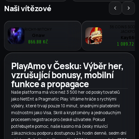
Naši vítězové
36 COINS SCOR
RICHY-WITCHY
JACKPOT
Gnaw
Kay666
866.88 Kč
1 089.72 K
PlayAmo v Česku: Výběr her,
vzrušující bonusy, mobilní
funkce a propagace
Naše platforma má více než 3 500 her od poskytovatelů
jako NetEnt a Pragmatic Play. Vítáme hráče s rychlými
výběry, které trvají pouze 10 minut, snadnými platebními
možnostmi jako Visa, Skrill a kryptoměny a jednoduchým
procesem registrace pro české uživatele. Pokud
potřebujete pomoc, naše kasino má česky mluvící
zákaznickou podporu dostupnou 24 hodin denně, sedm dní