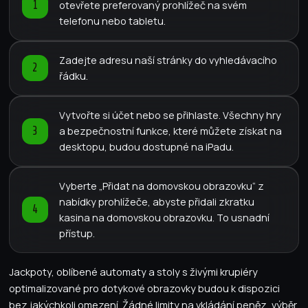
otevřete preferovaný prohlížeč na svém
telefonu nebo tabletu.
Zadejte adresu naší stránky do vyhledávacího
řádku.
Vytvořte si účet nebo se přihlaste. Všechny hry
a bezpečnostní funkce, které můžete získat na
desktopu, budou dostupné na iPadu.
Vyberte „Přidat na domovskou obrazovku“ z
nabídky prohlížeče, abyste přidali zkratku
kasina na domovskou obrazovku. To usnadní
přístup.
Jackpoty, oblíbené automaty a stoly s živými krupiéry
optimalizované pro dotykové obrazovky budou k dispozici
bez jakýchkoli omezení. Žádné limity na vkládání peněz, výběr