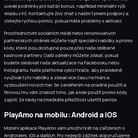
uvede podmínky pro každý bonus, například minimální výši
vkladu v Kč. Kontaktujte živý chat s naším týmem podpory a
získejte rychlou pomoc, pokud máte problémy s aktivací.
Prostřednictvím sociálních médií nebo renomovaných
partnerských stránek můžete najít speciální nabídky a promo
kódy, které jsou dostupné pouze přes naše oblíbené
kasinové partnery. Další odměny můžete získat, pokud
budete sledovat naše aktualizace na Facebooku nebo
Instagramu. Naše platforma vybízí hráče, aby pravidelně
využívali tyto nabídky a získali více času na hraní a
vyzkoušení nových her. Se zaměřením na snadné použití a
férovou hru vám znalost toho, jak a kde použít promo kódy,
zajistí, že nikdy nezmeškáte příležitost ušetřit peníze.
PlayAmo na mobilu: Android a iOS
Mobilní aplikace PlayAmo vám umožní hrát na zařízeních s
Androidem, iOS a dalších. Pro nejlepší zážitek doporučujeme