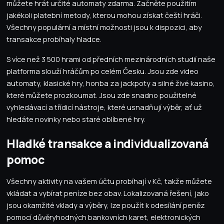
můžete hrát určité automaty zdarma. Začněte použitím
jakékoli platební metody, kterou mohou získat čeští hráči.
Všechny populární a místní možnosti jsou k dispozici, aby
transakce probíhaly hladce.
S více než 3 500 hrami od předních mezinárodních studií naše
platforma slouží hráčům po celém Česku. Jsou zde video
automaty, klasické hry, honba za jackpoty a silné živé kasino,
které můžete prozkoumat. Jsou zde snadno použitelné
vyhledávací a třídicí nástroje, které usnadňují výběr, ať už
hledáte novinky nebo staré oblíbené hry.
Hladké transakce a individualizovaná
pomoc
Všechny aktivity na vašem účtu probíhají v Kč, takže můžete
vkládat a vybírat peníze bez obav. Lokalizovaná řešení, jako
jsou okamžité vklady a výběry, lze použít k odesílání peněz
pomocí důvěryhodných bankovních karet, elektronických