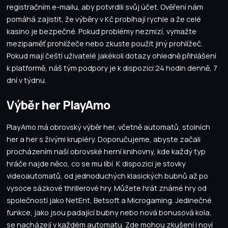
registračním e-mailu, aby potvrdili svůj účet. Ověření nám
pomáhá zajistit, že výběry v Kč probíhají rychle a že celé
kasino je bezpečné. Pokud problémy nezmizí, vymažte
mezipaměť prohlížeče nebo zkuste použít jiný prohlížeč.
Pokud mají čeští uživatelé jakékoli dotazy ohledně přihlášení
k platformě, náš tým podpory je k dispozici 24 hodin denně, 7
dní v týdnu.
Výběr her PlayAmo
PlayAmo má obrovský výběr her, včetně automatů, stolních
her a her s živými krupiéry. Doporučujeme, abyste začali
procházením naší obrovské herní knihovny, kde každý typ
hráče najde něco, co se mu líbí. K dispozici je stovky
videoautomatů, od jednoduchých klasických bubnů až po
vysoce sázkové thrillerové hry. Můžete hrát známé hry od
společností jako NetEnt, Betsoft a Microgaming. Jedinečné
funkce, jako jsou padající bubny nebo nová bonusová kola,
se nacházejí v každém automatu. Zde mohou zkušení i noví