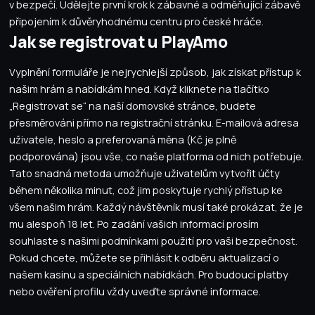
v bezpečí. Udělejte první krok k zábavné a odměňující zábavě
připojením k důvěryhodnému centru pro české hráče.
Jak se registrovat u PlayAmo
Vyplnění formuláře je nejrychlejší způsob, jak získat přístup k
našim hrám a nabídkám hned. Když kliknete na tlačítko
„Registrovat se“ na naší domovské stránce, budete
přesměrováni přímo na registrační stránku. E-mailová adresa
uživatele, heslo a preferovaná měna (Kč je plně
podporována) jsou vše, co naše platforma od nich potřebuje.
Tato snadná metoda umožňuje uživatelům vytvořit účty
během několika minut, což jim poskytuje rychlý přístup ke
všem našim hrám. Každý návštěvník musí také prokázat, že je
mu alespoň 18 let. Po zadání vašich informací prosím
souhlaste s našimi podmínkami použití pro vaši bezpečnost.
Pokud chcete, můžete se přihlásit k odběru aktualizací o
našem kasinu a speciálních nabídkách. Pro budoucí platby
nebo ověření profilu vždy uveďte správné informace.