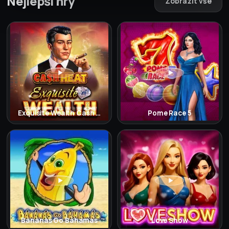
Nejlepší hry
Zobrazit vše
Exquisite Wealth Cash Heat
Pome Race 5
Bananas Go Bahamas
Love Show