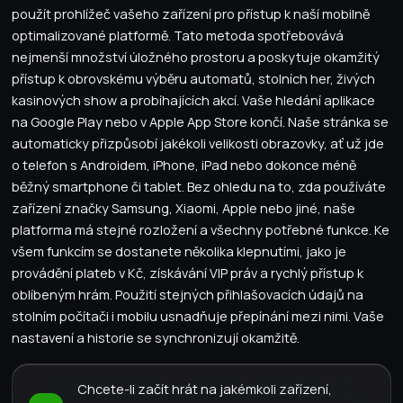
použít prohlížeč vašeho zařízení pro přístup k naší mobilně
optimalizované platformě. Tato metoda spotřebovává
nejmenší množství úložného prostoru a poskytuje okamžitý
přístup k obrovskému výběru automatů, stolních her, živých
kasinových show a probíhajících akcí. Vaše hledání aplikace
na Google Play nebo v Apple App Store končí. Naše stránka se
automaticky přizpůsobí jakékoli velikosti obrazovky, ať už jde
o telefon s Androidem, iPhone, iPad nebo dokonce méně
běžný smartphone či tablet. Bez ohledu na to, zda používáte
zařízení značky Samsung, Xiaomi, Apple nebo jiné, naše
platforma má stejné rozložení a všechny potřebné funkce. Ke
všem funkcím se dostanete několika klepnutími, jako je
provádění plateb v Kč, získávání VIP práv a rychlý přístup k
oblíbeným hrám. Použití stejných přihlašovacích údajů na
stolním počítači i mobilu usnadňuje přepínání mezi nimi. Vaše
nastavení a historie se synchronizují okamžitě.
Chcete-li začít hrát na jakémkoli zařízení,