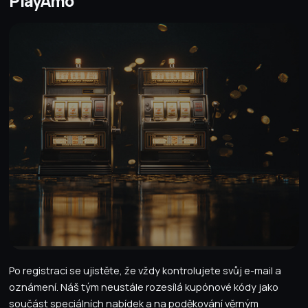
PlayAmo
Po registraci se ujistěte, že vždy kontrolujete svůj e-mail a
oznámení. Náš tým neustále rozesílá kupónové kódy jako
součást speciálních nabídek a na poděkování věrným