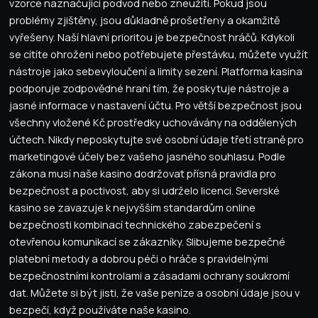
vzorce naznačující podvod nebo zneužití. Pokud jsou
problémy zjištěny, jsou důkladně prošetřeny a okamžitě
vyřešeny. Naší hlavní prioritou je bezpečnost hráčů. Kdykoli
se cítíte ohroženi nebo potřebujete přestávku, můžete využít
nástroje jako sebevyloučení a limity sezení. Platforma kasina
podporuje zodpovědné hraní tím, že poskytuje nástroje a
jasné informace v nastavení účtu. Pro větší bezpečnost jsou
všechny vložené Kč prostředky uchovávány na oddělených
účtech. Nikdy neposkytujte své osobní údaje třetí straně pro
marketingové účely bez vašeho jasného souhlasu. Podle
zákona musí naše kasino dodržovat přísná pravidla pro
bezpečnost a poctivost, aby si udrželo licenci. Severské
kasino se zavazuje k nejvyšším standardům online
bezpečnosti kombinací technického zabezpečení s
otevřenou komunikací se zákazníky. Slibujeme bezpečné
platební metody a dobrou péči o hráče s pravidelnými
bezpečnostními kontrolami a zásadami ochrany soukromí
dat. Můžete si být jisti, že vaše peníze a osobní údaje jsou v
bezpečí, když používáte naše kasino.