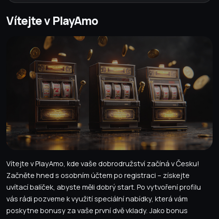
Vítejte v PlayAmo
Vítejte v PlayAmo, kde vaše dobrodružství začíná v Česku!
Začněte hned s osobním účtem po registraci – získejte
uvítací balíček, abyste měli dobrý start. Po vytvoření profilu
vás rádi pozveme k využití speciální nabídky, která vám
poskytne bonusy za vaše první dvě vklady. Jako bonus