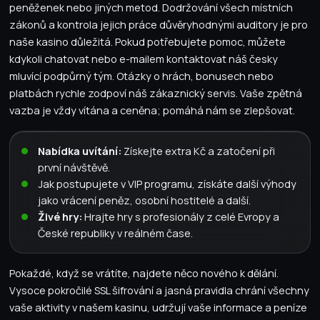
peněženek nebo jiných metod. Dodržování všech místních
zákonů a kontrola jejich práce důvěryhodnými auditory je pro
naše kasino důležitá. Pokud potřebujete pomoc, můžete
kdykoli chatovat nebo e-mailem kontaktovat náš česky
mluvící podpůrný tým. Otázky o hrách, bonusech nebo
platbách rychle zodpoví náš zákaznický servis. Vaše zpětná
vazba je vždy vítána a ceněna; pomáhá nám se zlepšovat.
Nabídka uvítání:
Získejte extra Kč a zatočení při
první návštěvě.
Jak postupujete v VIP programu, získáte další výhody
jako vrácení peněz, osobní hostitelé a další.
Živé hry:
Hrajte hry s profesionály z celé Evropy a
České republiky v reálném čase.
Pokaždé, když se vrátíte, najdete něco nového k dělání.
Vysoce pokročilé SSL šifrování a jasná pravidla chrání všechny
vaše aktivity v našem kasinu, udržují vaše informace a peníze